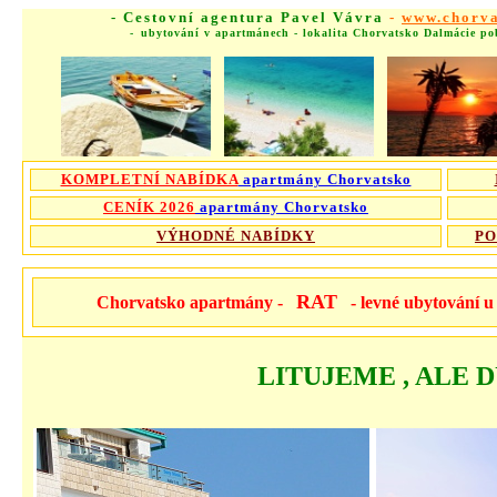
- Cestovní agentura Pavel Vávra
-
www.chorva
-
ubytování v apartmánech - lokalita Chorvatsko Dalmácie po
KOMPLETNÍ NABÍDKA
apartmány Chorvatsko
CENÍK 2026
apartmány Chorvatsko
VÝHODNÉ NABÍDKY
PO
RAT
Chorvatsko apartmány -
- levné ubytování u 
LITUJEME , ALE 